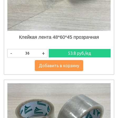
Клейкая лента 48*60*45 прозрачная
-
+
53.8
руб./ед
Добавить в корзину