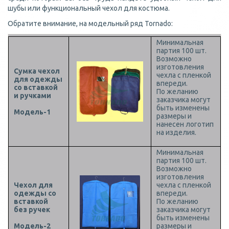
шубы или функциональный чехол для костюма.
Обратите внимание, на модельный ряд Tornado:
Минимальная
партия 100 шт.
Возможно
изготовления
Сумка чехол
чехла с пленкой
для одежды
впереди.
со вставкой
По желанию
и ручками
заказчика могут
быть изменены
Модель-1
размеры и
нанесен логотип
на изделия.
Минимальная
партия 100 шт.
Возможно
изготовления
Чехол для
чехла с пленкой
одежды со
впереди.
вставкой
По желанию
без ручек
заказчика могут
быть изменены
Модель-2
размеры и