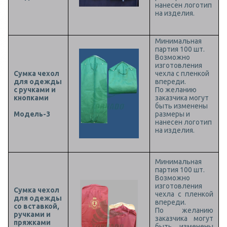
нанесен логотип
на изделия.
Минимальная
партия 100 шт.
Возможно
изготовления
Сумка чехол
чехла с пленкой
для одежды
впереди.
с ручками и
По желанию
кнопками
заказчика могут
быть изменены
Модель-3
размеры и
нанесен логотип
на изделия.
Минимальная
партия 100 шт.
Возможно
изготовления
Сумка чехол
чехла с пленкой
для одежды
впереди.
со вставкой,
По желанию
ручками и
заказчика могут
пряжками
быть изменены