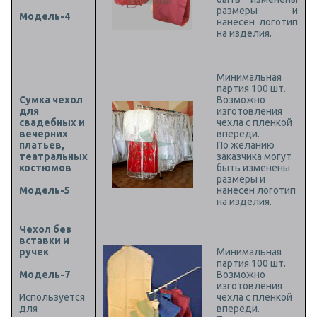
размеры и
Модель-4
нанесен логотип
на изделия.
Минимальная
партия 100 шт.
Сумка чехол
Возможно
для
изготовления
свадебных и
чехла с пленкой
вечерних
впереди.
платьев,
По желанию
театральных
заказчика могут
костюмов
быть изменены
размеры и
Модель-5
нанесен логотип
на изделия.
Чехол без
вставки и
ручек
Минимальная
партия 100 шт.
Модель-7
Возможно
изготовления
Используется
чехла с пленкой
для
впереди.