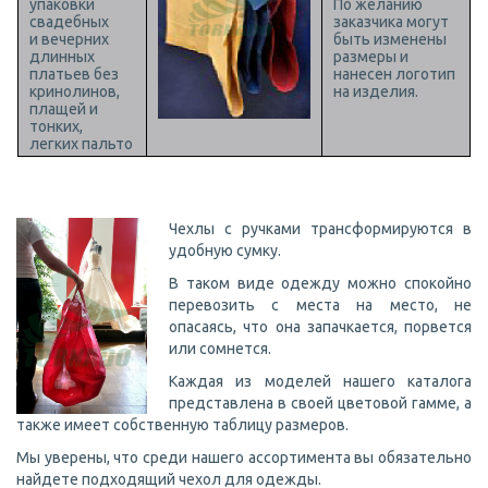
упаковки
По желанию
свадебных
заказчика могут
и вечерних
быть изменены
длинных
размеры и
платьев без
нанесен логотип
кринолинов,
на изделия.
плащей и
тонких,
легких пальто
Чехлы с ручками трансформируются в
удобную сумку.
В таком виде одежду можно спокойно
перевозить с места на место, не
опасаясь, что она запачкается, порвется
или сомнется.
Каждая из моделей нашего каталога
представлена в своей цветовой гамме, а
также имеет собственную таблицу размеров.
Мы уверены, что среди нашего ассортимента вы обязательно
найдете подходящий чехол для одежды.