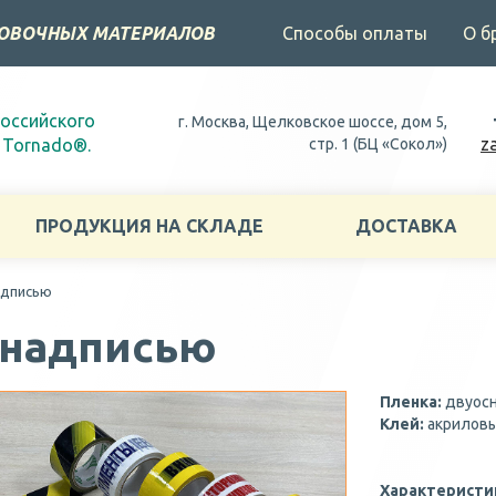
КОВОЧНЫХ МАТЕРИАЛОВ
Способы оплаты
О б
российского
г. Москва, Щелковское шоссе, дом 5,
z
 Tornado®.
стр. 1 (БЦ «Сокол»)
ПРОДУКЦИЯ НА СКЛАДЕ
ДОСТАВКА
адписью
 надписью
Пленка:
двуосн
Клей:
акрилов
Характеристи