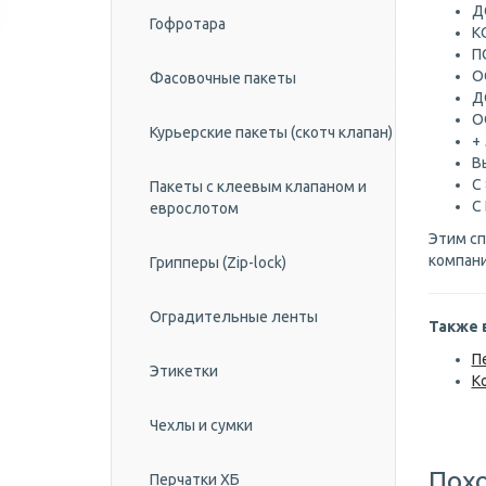
Д
Гофротара
К
П
О
Фасовочные пакеты
Д
О
Курьерские пакеты (скотч клапан)
+
В
С
Пакеты с клеевым клапаном и
С
еврослотом
Этим сп
компани
Грипперы (Zip-lock)
Оградительные ленты
Также 
П
Этикетки
К
Чехлы и сумки
Пох
Перчатки ХБ