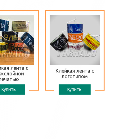
кая лента с
Клейкая лента с
жслойной
логотипом
печатью
Купить
Купить