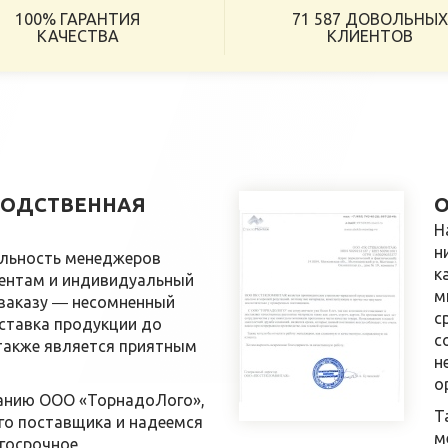
100% ГАРАНТИЯ
71 587 ДОВОЛЬНЫ
КАЧЕСТВА
КЛИЕНТОВ
ВОДСТВЕННАЯ
О
Н
н
ельность менеджеров
к
ентам и индивидуальный
м
заказу ― несомненный
с
ставка продукции до
с
также является приятным
н
о
анию ООО «ТорнадоЛого»,
Т
го поставщика и надеемся
м
госрочное